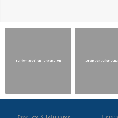
Sondermaschinen – Automation
Retrofit von vorhanden
Produkte & Leistungen
Unter