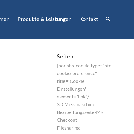
hmen
Produkte & Leistungen
Kontakt
Seiten
[borlabs-cookie type="btn-
cookie-preference"
title="Cookie
Einstellungen"
element="link"/]
3D Messmaschine
Bearbeitungsseite-MR
Checkout
Filesharing